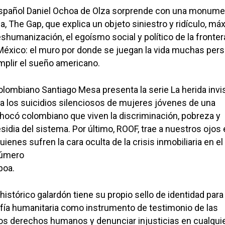
 español Daniel Ochoa de Olza sorprende con una monume
a, The Gap, que explica un objeto siniestro y ridículo, má
shumanización, el egoísmo social y político de la fronter
México: el muro por donde se juegan la vida muchas per
mplir el sueño americano.
colombiano Santiago Mesa presenta la serie La herida invis
ra los suicidios silenciosos de mujeres jóvenes de una
hocó colombiano que viven la discriminación, pobreza y
esidia del sistema. Por último, ROOF, trae a nuestros ojos 
ienes sufren la cara oculta de la crisis inmobiliaria en el
número
boa.
histórico galardón tiene su propio sello de identidad para
afía humanitaria como instrumento de testimonio de las
os derechos humanos y denunciar injusticias en cualquie