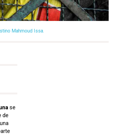
estino Mahmoud Issa.
una
se
e de
 una
parte