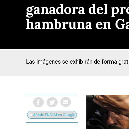
ganadora del pr
hambruna en G
Las imágenes se exhibirán de forma gratu
Presiona Intro para buscar o ESC para cerrar
Añade ENCLM en Google