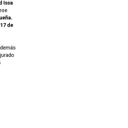
d Issa
 ese
tueña.
l
17 de
 además
 jurado
s