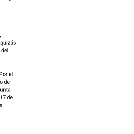
,
 quizás
 del
Por el
to de
Junta
 17 de
s.