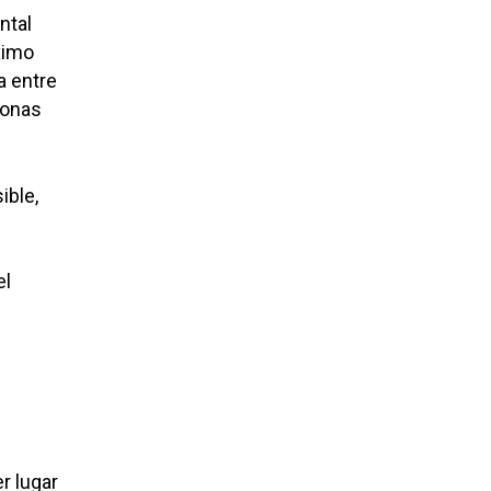
ntal
ximo
a entre
sonas
ible,
el
r lugar