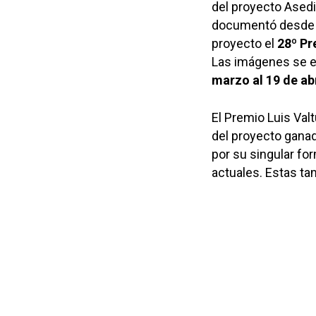
del proyecto Ased
documentó desde el
proyecto el
28º Pr
Las imágenes se e
marzo al 19 de abr
El Premio Luis Val
del proyecto ganado
por su singular f
actuales. Estas ta