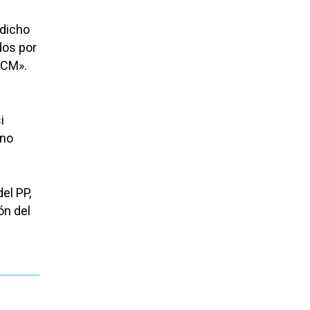
 dicho
dos por
VCM».
i
 no
del PP,
ón del