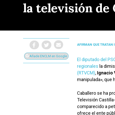
la televisión de
AFIRMAN QUE TRATAN 
Añade ENCLM en Google
El diputado del PS
regionales
la dimis
(RTVCM)
,
Ignacio 
manipulada», que h
Caballero se ha pr
Presiona Intro para buscar o ESC para cerrar
Televisión Castill
comparecido a peti
ofrece el ente púb