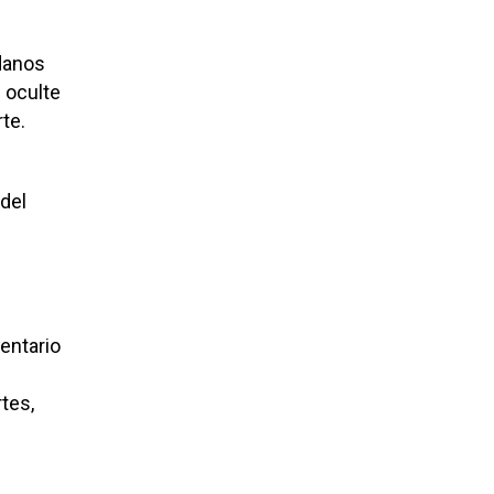
adanos
e oculte
rte.
 del
entario
tes,