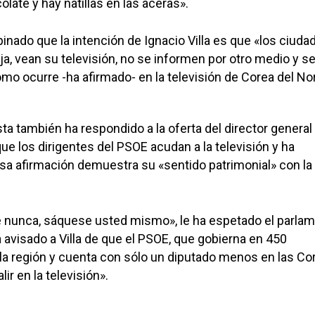
late y hay natillas en las aceras».
pinado que la intención de Ignacio Villa es que «los ciud
ja, vean su televisión, no se informen por otro medio y s
 como ocurre -ha afirmado- en la televisión de Corea del No
sta también ha respondido a la oferta del director general
ue los dirigentes del PSOE acudan a la televisión y ha
a afirmación demuestra su «sentido patrimonial» con la
 nunca, sáquese usted mismo», le ha espetado el parlam
a avisado a Villa de que el PSOE, que gobierna en 450
a región y cuenta con sólo un diputado menos en las Cor
ir en la televisión».