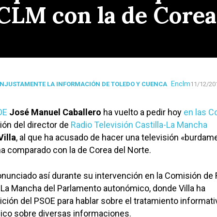
 CLM con la de Corea
Enclm
INJUSTAMENTE LA INFORMACIÓN DE TOLEDO Y CUENCA
11/12/20
OE
José Manuel Caballero
ha vuelto a pedir hoy
en las C
ión del director de
Radio Televisión Castilla-La Mancha
Villa
, al que ha acusado de hacer una televisión «burdam
a comparado con la de Corea del Norte.
onunciado así durante su intervención en la Comisión de 
a-La Mancha del Parlamento autonómico, donde Villa ha
ción del PSOE para hablar sobre el tratamiento informat
lico sobre diversas informaciones.