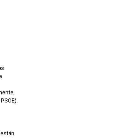
os
a
mente,
 PSOE).
 están