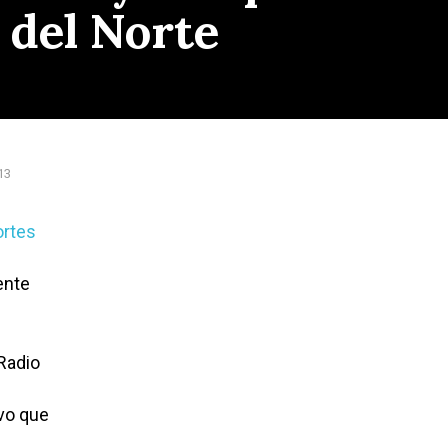
 del Norte
13
ortes
ente
Radio
ivo que