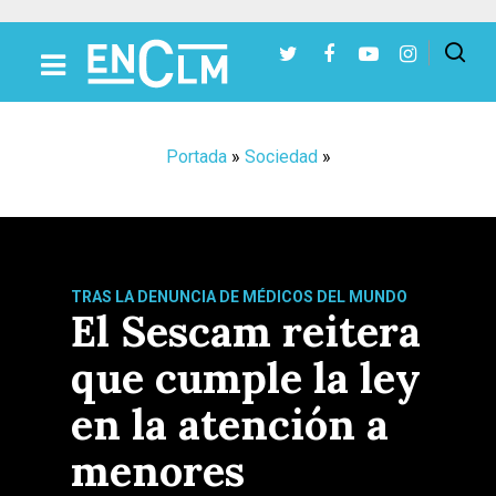
Presiona Intro para buscar o ESC para cerrar
Portada
»
Sociedad
»
TRAS LA DENUNCIA DE MÉDICOS DEL MUNDO
El Sescam reitera
que cumple la ley
en la atención a
menores