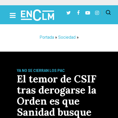
Presiona Intro para buscar o ESC para cerrar
Portada
»
Sociedad
»
YA NO SE CIERRAN LOS PAC
El temor de CSIF
tras derogarse la
Orden es que
Sanidad busque