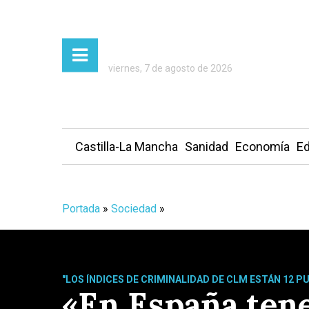
viernes, 7 de agosto de 2026
Castilla-La Mancha
Sanidad
Economía
Ed
Portada
»
Sociedad
»
"LOS ÍNDICES DE CRIMINALIDAD DE CLM ESTÁN 12 P
«En España tene