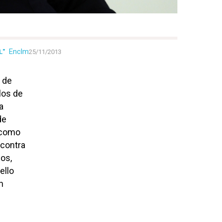
Enclm
L"
25/11/2013
s de
los de
a
de
s como
 contra
os,
ello
n