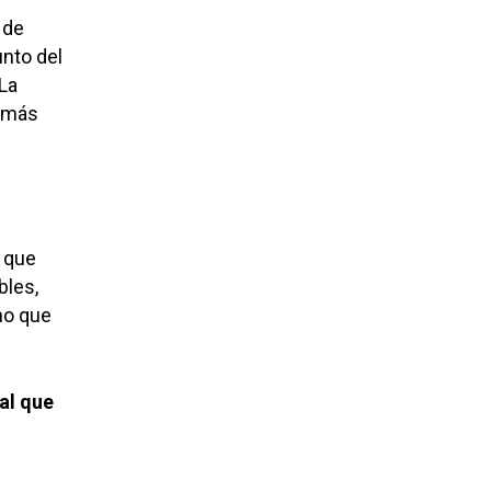
 de
unto del
La
e más
 que
bles,
no que
al que