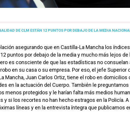
INALIDAD DE CLM ESTÁN 12 PUNTOS POR DEBAJO DE LA MEDIA NACIONA
oblación asegurando que en Castilla-La Mancha los índice
 12 puntos por debajo de la media y mucho más lejos de 
pero es consciente de que las estadísticas no consuelan 
robo en su casa o su empresa. Por eso, el jefe Superior 
-La Mancha, Juan Carlos Ortiz, tiene el robo en domicilio
ades en la actuación del Cuerpo. También le preguntamos
os menos protegidos y le harían falta más medios human
s y si los recortes no han hecho estragos en la Policía. A 
óximas líneas y en la entrevista íntegra que publicamos e