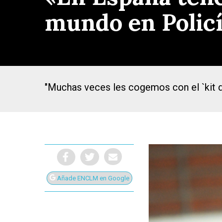
mundo en Policí
"Muchas veces les cogemos con el `kit de
Añade ENCLM en Google
Presiona Intro para buscar o ESC para cerrar