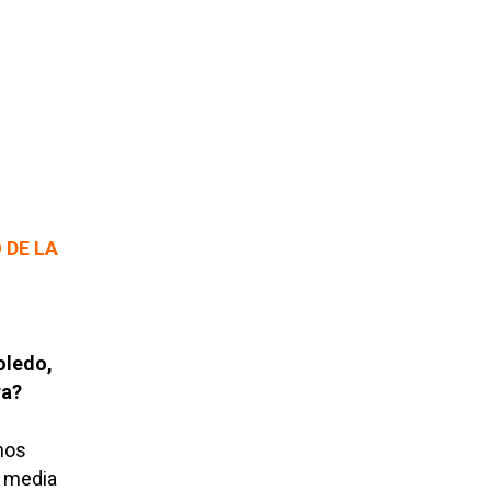
 DE LA
oledo,
ra?
mos
a media