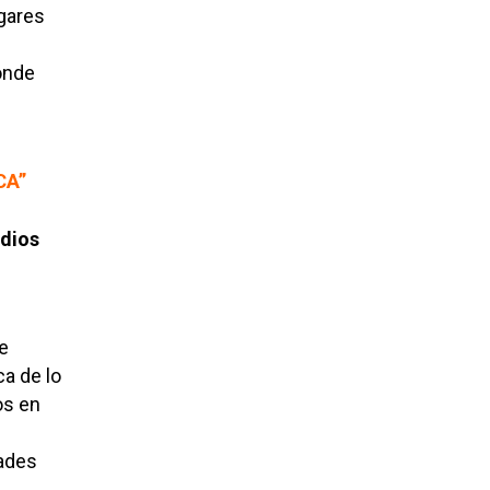
ugares
e
donde
CA”
edios
e
a de lo
os en
dades