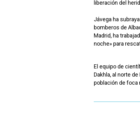
liberación del heri
Jávega ha subrayad
bomberos de Albac
Madrid, ha trabaja
noche» para rescata
El equipo de cient
Dakhla, al norte d
población de foca