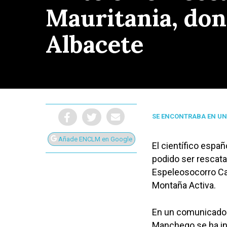
Mauritania, don
Albacete
SE ENCONTRABA EN U
Añade ENCLM en Google
El científico españ
podido ser rescat
Espeleosocorro Ca
Montaña Activa.
Presiona Intro para buscar o ESC para cerrar
En un comunicado 
Manchego se ha inf