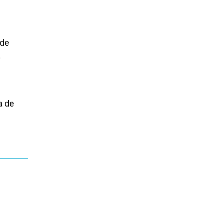
 de
a
a de