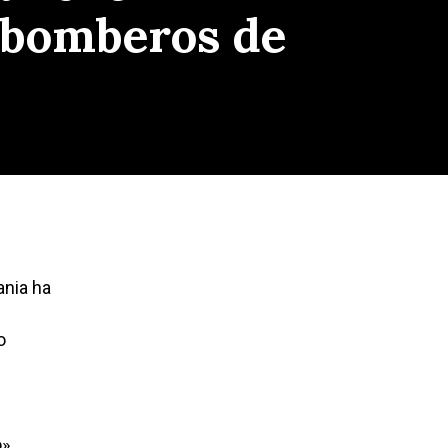
s bomberos de
ania ha
o
o»