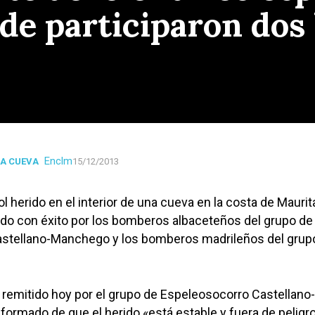
de participaron do
Enclm
NA CUEVA
15/12/2013
ol herido en el interior de una cueva en la costa de Maurit
ado con éxito por los bomberos albaceteños del grupo de
stellano-Manchego y los bomberos madrileños del grup
remitido hoy por el grupo de Espeleosocorro Castellano-
ormado de que el herido «está estable y fuera de peligr