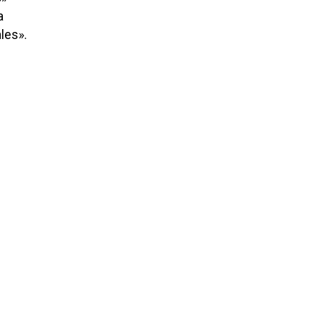
a
les».