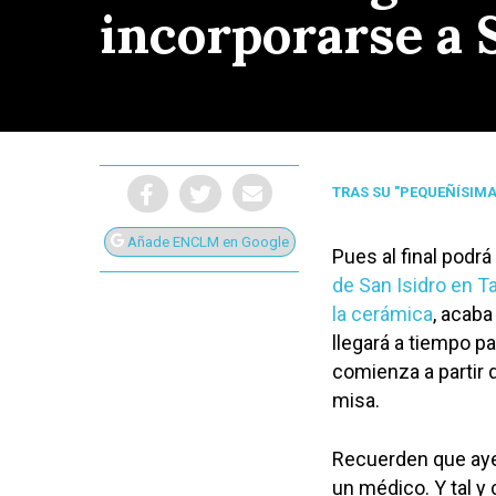
incorporarse a 
TRAS SU "PEQUEÑÍSIM
Añade ENCLM en Google
Pues al final podr
de San Isidro en T
la cerámica
, acaba 
llegará a tiempo p
comienza a partir d
Presiona Intro para buscar o ESC para cerrar
misa.
Recuerden que aye
un médico. Y tal 