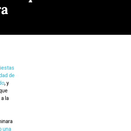
ra
Fiestas
dad de
do
, y
 que
a la
minara
o una