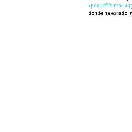
«pequeñísima» an
donde ha estado i