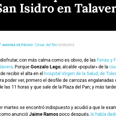
San Isidro en Talave
César del Río
A" ANGINA DE PECHO
15/05/2013
á disfrutar, con más calma como es obvio, de las
Ferias y 
alavera
. Porque
Gonzalo Lago
, alcalde «popular» de la
ciu
de recibir el alta en el
hospital Virgen de la Salud, de Tole
ara poder ver, primero el desfile de carrozas engalanadas
e las 11 horas y que sale de la Plaza del Pan; y más tarde 
r martes se encontró indispuesto y acudió a que le exa
y como anunció
Jaime Ramos
poco después,
le había dad