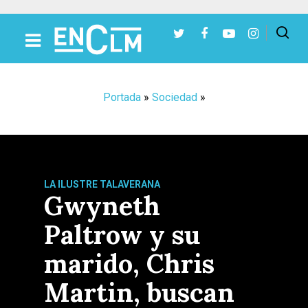
Presiona Intro para buscar o ESC para cerrar
Portada
»
Sociedad
»
LA ILUSTRE TALAVERANA
Gwyneth
Paltrow y su
marido, Chris
Martin, buscan