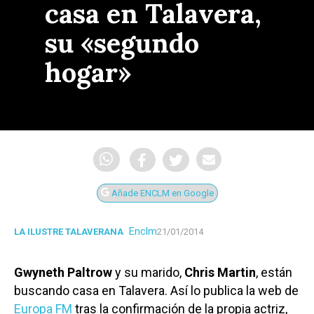
casa en Talavera,
su «segundo
hogar»
Añade ENCLM en Google
Enclm
LA ILUSTRE TALAVERANA
21/01/2014
Gwyneth Paltrow
y su marido,
Chris Martin
, están
buscando casa en Talavera. Así lo publica la web de
Europa FM
tras la confirmación de la propia actriz,