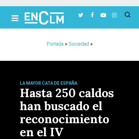
Presiona Intro para buscar o ESC para cerrar
Portada
»
Sociedad
»
LA MAYOR CATA DE ESPAÑA
Hasta 250 caldos
han buscado el
reconocimiento
en el IV