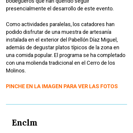
bodegueros que han querido seguir
Educación
presencialmente el desarrollo de este evento.
Cuenca
Cultura
Guadalajara
Como actividades paralelas, los catadores han
Deportes
Talavera
podido disfrutar de una muestra de artesanía
Sucesos
instalada en el exterior del Pabellón Díaz Miguel,
además de degustar platos típicos de la zona en
Medio Ambiente
una comida popular. El programa se ha completado
Planeta Rural
con una molienda tradicional en el Cerro de los
Molinos.
Especiales
PINCHE EN LA IMAGEN PARA VER LAS FOTOS
Política
Galerías
Enclm