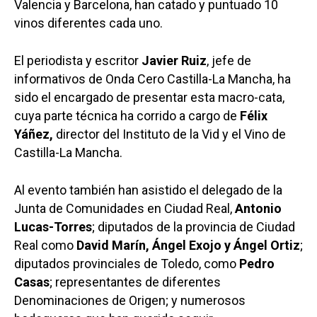
Valencia y Barcelona, han catado y puntuado 10
vinos diferentes cada uno.
El periodista y escritor
Javier Ruiz
, jefe de
informativos de Onda Cero Castilla-La Mancha, ha
sido el encargado de presentar esta macro-cata,
cuya parte técnica ha corrido a cargo de
Félix
Yáñez,
director del Instituto de la Vid y el Vino de
Castilla-La Mancha.
Al evento también han asistido el delegado de la
Junta de Comunidades en Ciudad Real,
Antonio
Lucas-Torres
; diputados de la provincia de Ciudad
Castilla-La Manch
Real como
David Marín, Ángel Exojo y Ángel Ortiz
;
diputados provinciales de Toledo, como
Pedro
Toledo
Sanidad
Casas
; representantes de diferentes
Ciudad Real
Economía
Denominaciones de Origen; y numerosos
Albacete