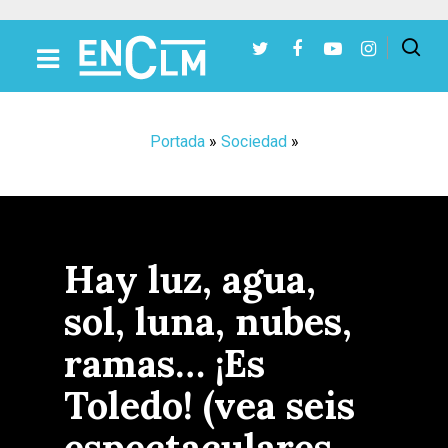
Presiona Intro para buscar o ESC para cerrar
Portada
»
Sociedad
»
Hay luz, agua,
sol, luna, nubes,
ramas… ¡Es
Toledo! (vea seis
espectaculares