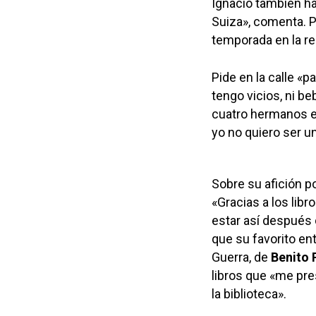
Ignacio también ha
Suiza», comenta. Po
temporada en la re
Pide en la calle «
tengo vicios, ni be
cuatro hermanos en
yo no quiero ser u
Sobre su afición po
«Gracias a los li
estar así después d
que su favorito en
Guerra, de
Benito 
libros que «me pre
la biblioteca».