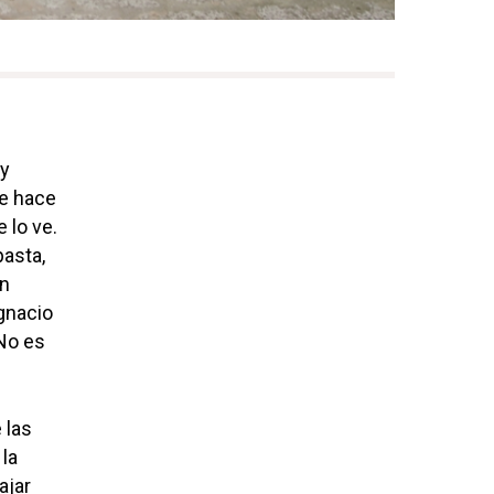
 y
de hace
 lo ve.
pasta,
un
Ignacio
 No es
 las
 la
ajar