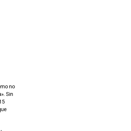
como no
». Sin
15
 que