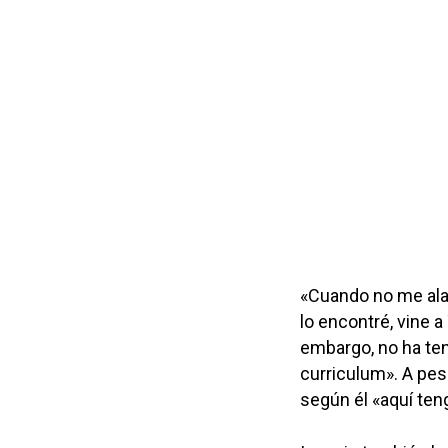
«Cuando no me alar
lo encontré, vine a
embargo, no ha ten
curriculum». A pesa
según él «aquí ten