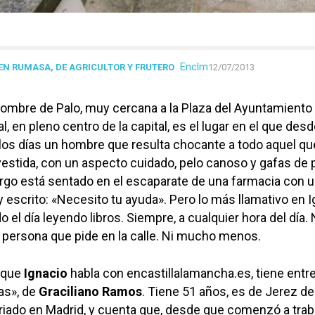
Enclm
EN RUMASA, DE AGRICULTOR Y FRUTERO
12/07/2013
Hombre de Palo, muy cercana a la Plaza del Ayuntamiento
l, en pleno centro de la capital, es el lugar en el que des
s días un hombre que resulta chocante a todo aquel que
estida, con un aspecto cuidado, pelo canoso y gafas de 
rgo está sentado en el escaparate de una farmacia con 
y escrito: «Necesito tu ayuda». Pero lo más llamativo en 
 el día leyendo libros. Siempre, a cualquier hora del día.
a persona que pide en la calle. Ni mucho menos.
 que
Ignacio
habla con encastillalamancha.es, tiene entre
as», de
Graciliano Ramos
. Tiene 51 años, es de Jerez de
riado en Madrid, y cuenta que, desde que comenzó a trab