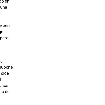
ndo en
 una
ue «no
go
 pero
».
 supone
y dice
l
 Unos
aco de