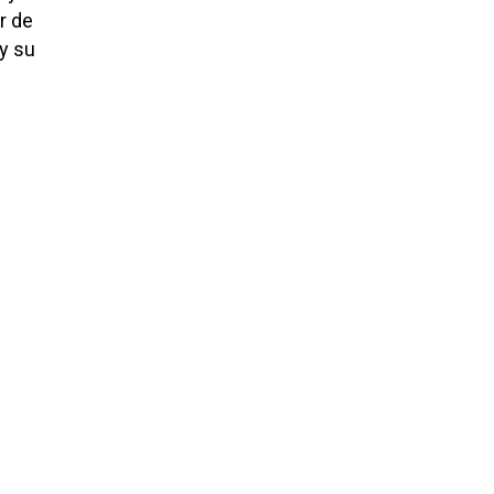
r de
 y su