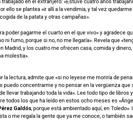
 trabajado en el extranjero: «Estuve cuatro años trabaja
r ello se plantea «ir allí a la vendimia, y tal vez quedarme
cogida de la patata y otras campañas».
para poder pagarme el cuarto en el que vivo» y agradece q
bo ni fumo, porque si no, no me llegaría». Revela que «ten
 Madrid, y los cuatro me ofrecen casa, comida y dinero,
na molestia».
r la lectura, admite que «si no leyese me moriría de pena
bros puedo concentrarme y no pensar en la vergüenza que
e llevar trabajando toda la vida». Lee todo tipo de libros 
tre todos los que ha leído en estos ocho meses es «Ánge
Pérez Galdós
, porque está ambientado aquí, en Toledo».
sta o me regala la gente que ya me conoce, o también s