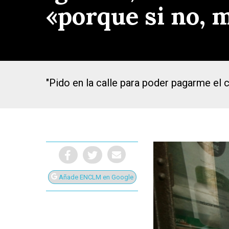
«porque si no, 
"Pido en la calle para poder pagarme el c
Añade ENCLM en Google
Presiona Intro para buscar o ESC para cerrar