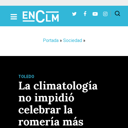
Presiona Intro para buscar o ESC para cerrar
Portada
»
Sociedad
»
TOLEDO
La climatología
no impidió
celebrar la
romería más