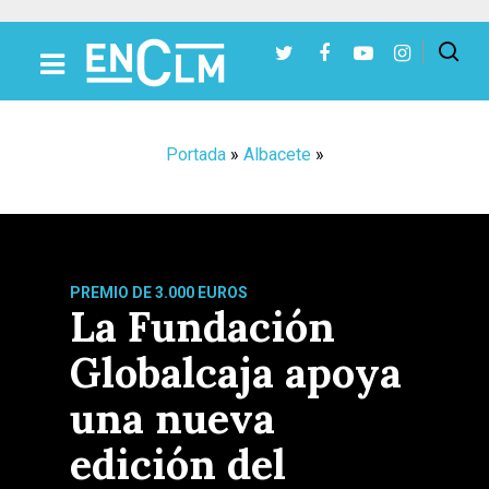
Presiona Intro para buscar o ESC para cerrar
Portada
»
Albacete
»
PREMIO DE 3.000 EUROS
La Fundación
Globalcaja apoya
una nueva
edición del