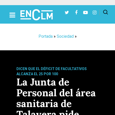
Presiona Intro para buscar o ESC para cerrar
Portada
»
Sociedad
»
DICEN QUE EL DÉFICIT DE FACULTATIVOS
ALCANZA EL 25 POR 100
La Junta de
Personal del área
sanitaria de
Talavera pide