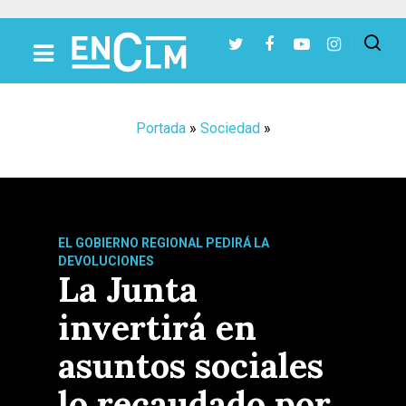
Presiona Intro para buscar o ESC para cerrar
Portada
»
Sociedad
»
EL GOBIERNO REGIONAL PEDIRÁ LA
DEVOLUCIONES
La Junta
invertirá en
asuntos sociales
lo recaudado por