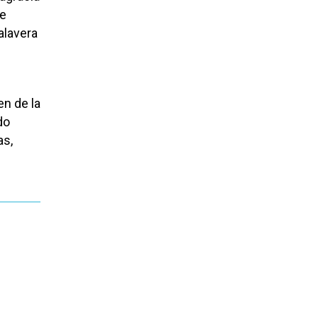
de
alavera
en de la
do
as,