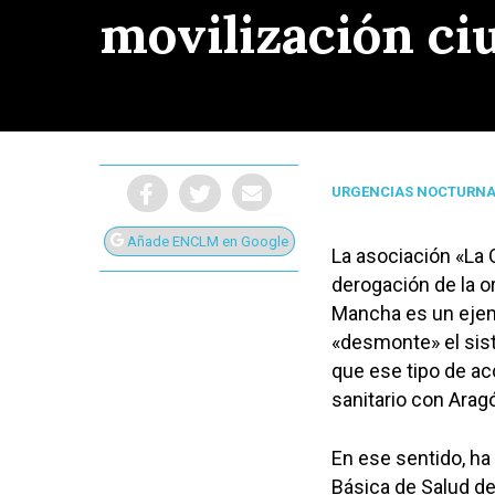
movilización ci
URGENCIAS NOCTURN
Añade ENCLM en Google
La asociación «La 
derogación de la o
Mancha es un ejem
«desmonte» el sis
que ese tipo de ac
sanitario con Arag
Presiona Intro para buscar o ESC para cerrar
En ese sentido, ha 
Básica de Salud de