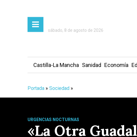
sábado, 8 de agosto de 2026
Castilla-La Mancha
Sanidad
Economía
Ed
Portada
»
Sociedad
»
URGENCIAS NOCTURNAS
«La Otra Guadala