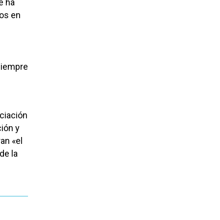
e ha
dos en
siempre
ociación
ción y
an «el
de la