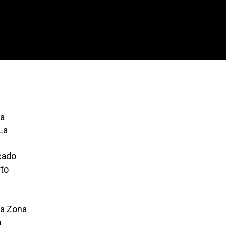
la
La
cado
rto
la Zona
a