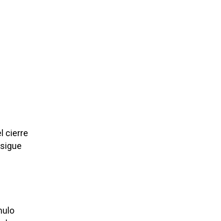
l cierre
nsigue
mulo