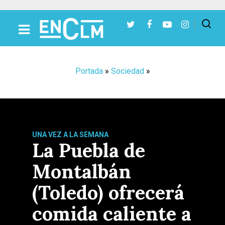
Presiona Intro para buscar o ESC para cerrar
Portada
»
Sociedad
»
UNA VEZ A LA SEMANA
La Puebla de
Montalbán
(Toledo) ofrecerá
comida caliente a