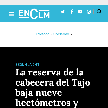
Presiona Intro para buscar o ESC para cerrar
Portada
»
Sociedad
»
SEGÚN LA CHT
La reserva de la
cabecera del Tajo
baja nueve
hectómetros y