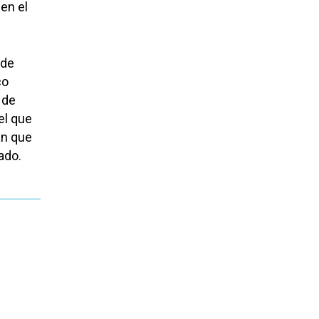
 en el
 de
co
 de
el que
an que
ado.