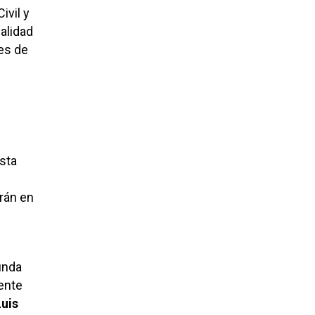
ivil y
calidad
les de
sta
arán en
unda
iente
Luis