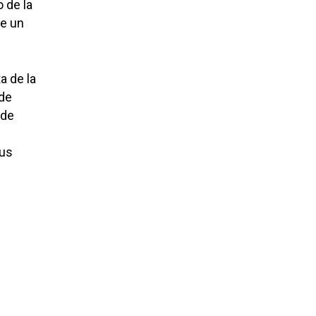
 de la
de un
a de la
 de
 de
sus