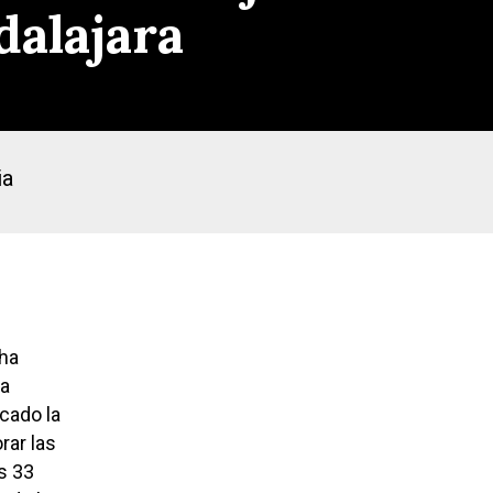
dalajara
ia
 ha
la
acado la
rar las
s 33