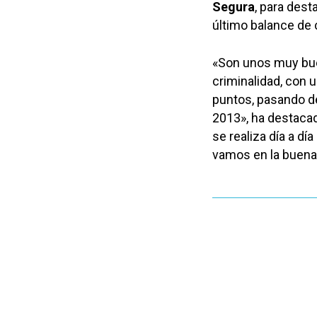
Segura
, para dest
último balance de c
«Son unos muy buen
criminalidad, con 
puntos, pasando de
2013», ha destacad
se realiza día a dí
vamos en la buena 