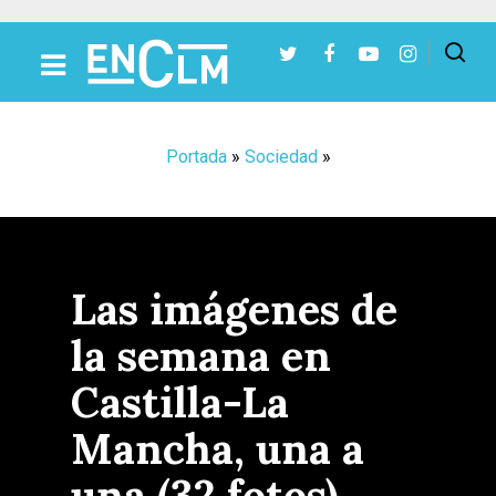
Presiona Intro para buscar o ESC para cerrar
Portada
»
Sociedad
»
Las imágenes de
la semana en
Castilla-La
Mancha, una a
una (32 fotos)