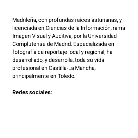
Toledo
Sanidad
Ciudad Real
Madrileña, con profundas raíces asturianas, y
Economía
licenciada en Ciencias de la Información, rama
Albacete
Educación
Imagen Visual y Auditiva, por la Universidad
Cuenca
Complutense de Madrid. Especializada en
Cultura
Guadalajara
fotografía de reportaje local y regional, ha
Deportes
desarrollado, y desarrolla, toda su vida
Talavera
profesional en Castilla-La Mancha,
Sucesos
principalmente en Toledo.
Medio Ambiente
Redes sociales:
Planeta Rural
Especiales
Política
Galerías