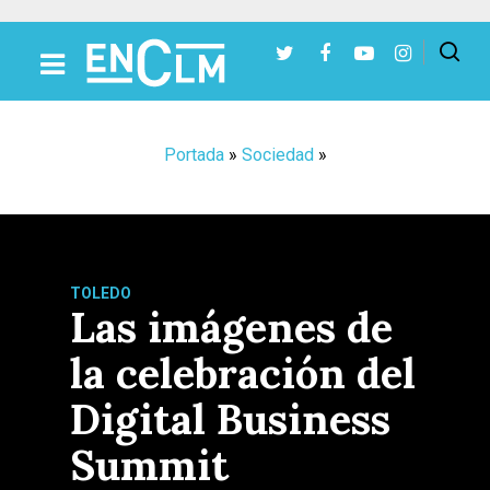
Presiona Intro para buscar o ESC para cerrar
Portada
»
Sociedad
»
TOLEDO
Las imágenes de
la celebración del
Digital Business
Summit