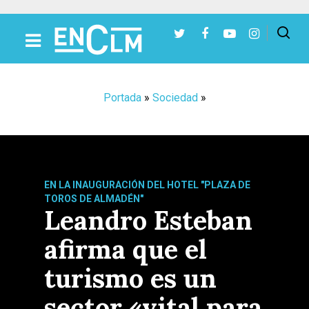
Presiona Intro para buscar o ESC para cerrar
Portada
»
Sociedad
»
EN LA INAUGURACIÓN DEL HOTEL "PLAZA DE
TOROS DE ALMADÉN"
Leandro Esteban
afirma que el
turismo es un
sector «vital para