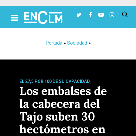
Presiona Intro para buscar o ESC para cerrar
Portada
»
Sociedad
»
EL 27,5 POR 100 DE SU CAPACIDAD
Los embalses de
la cabecera del
Tajo suben 30
hectómetros en