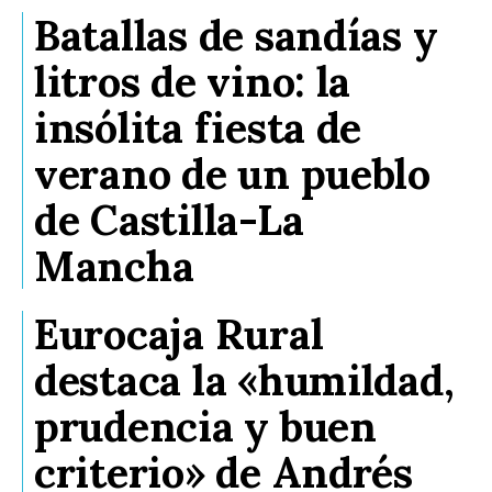
Planeta Rural
Batallas de sandías y
Especiales
litros de vino: la
Política
insólita fiesta de
Galerías
verano de un pueblo
de Castilla-La
Mancha
Eurocaja Rural
destaca la «humildad,
prudencia y buen
criterio» de Andrés