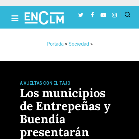
Presiona Intro para buscar o ESC para cerrar
Portada
»
Sociedad
»
A VUELTAS CON EL TAJO
Los municipios
de Entrepeñas y
Buendía
presentarán