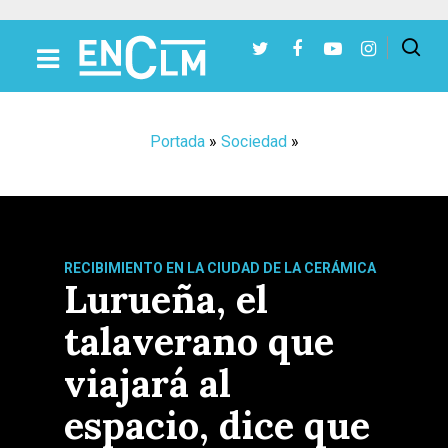
Presiona Intro para buscar o ESC para cerrar
Portada
»
Sociedad
»
RECIBIMIENTO EN LA CIUDAD DE LA CERÁMICA
Lurueña, el
talaverano que
viajará al
espacio, dice que