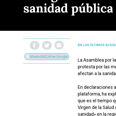
sanidad públic
EN LOS ÚLTIMOS 43 DÍA
Añade ENCLM en Google
La Asamblea por la
protesta por las m
afectan a la sanida
En declaraciones a
plataforma, ha exp
Presiona Intro para buscar o ESC para cerrar
que es el tiempo q
Virgen de la Salud 
sanidad» en la regi