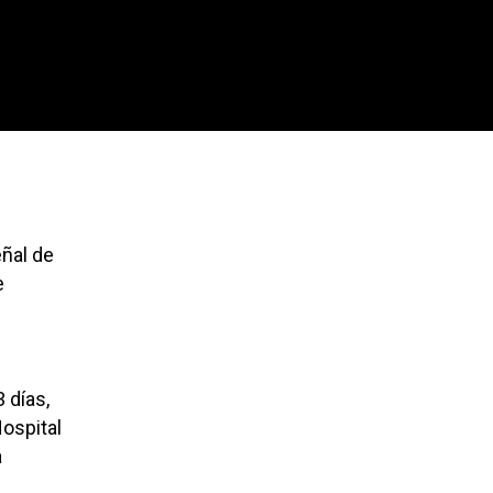
eñal de
e
 días,
Hospital
a