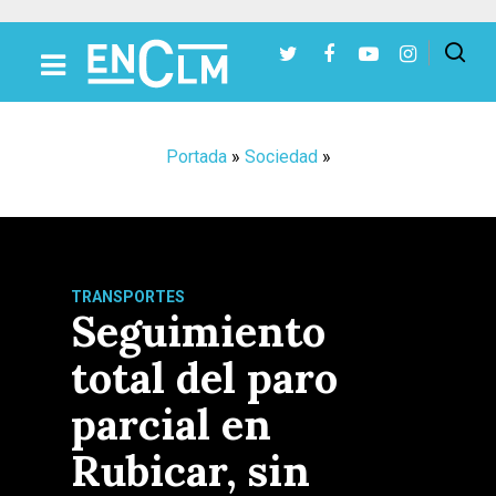
Presiona Intro para buscar o ESC para cerrar
Portada
»
Sociedad
»
TRANSPORTES
Seguimiento
total del paro
parcial en
Rubicar, sin