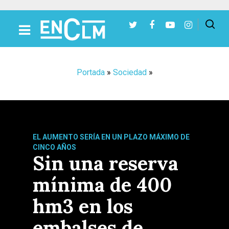
Presiona Intro para buscar o ESC para cerrar
Portada
»
Sociedad
»
EL AUMENTO SERÍA EN UN PLAZO MÁXIMO DE
CINCO AÑOS
Sin una reserva
mínima de 400
hm3 en los
embalses de