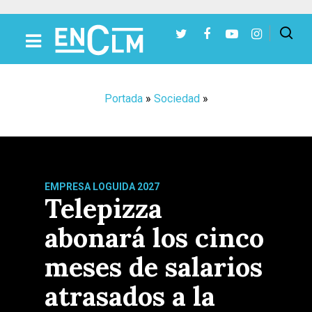
Presiona Intro para buscar o ESC para cerrar
Portada
»
Sociedad
»
EMPRESA LOGUIDA 2027
Telepizza
abonará los cinco
meses de salarios
atrasados a la