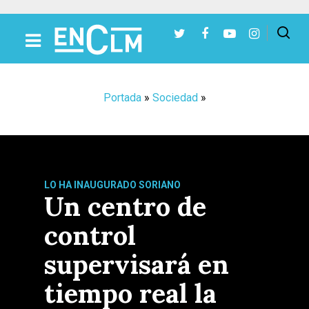
Presiona Intro para buscar o ESC para cerrar
Portada
»
Sociedad
»
LO HA INAUGURADO SORIANO
Un centro de
control
supervisará en
tiempo real la