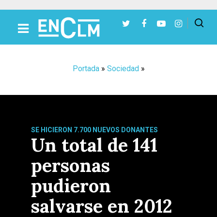
Presiona Intro para buscar o ESC para cerrar
Portada
»
Sociedad
»
SE HICIERON 7.700 NUEVOS DONANTES
Un total de 141
personas
pudieron
salvarse en 2012