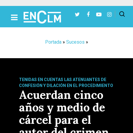
Presiona Intro para buscar o ESC para cerrar
Portada
»
Sucesos
»
TENIDAS EN CUENTAS LAS ATENUANTES DE
CONFESIÓN Y DILACIÓN EN EL PROCEDIMIENTO
Acuerdan cinco
años y medio de
cárcel para el
autor del crimen