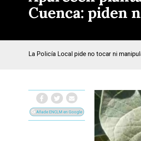
Cuenca: piden n
La Policía Local pide no tocar ni manipu
Añade ENCLM en Google
Presiona Intro para buscar o ESC para cerrar