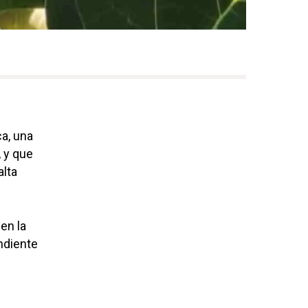
ca, una
, y que
alta
en la
ondiente