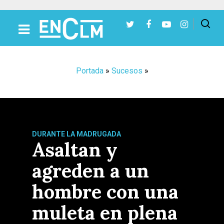
Presiona Intro para buscar o ESC para cerrar
Portada
»
Sucesos
»
DURANTE LA MADRUGADA
Asaltan y
agreden a un
hombre con una
muleta en plena