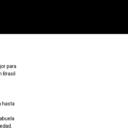
jor para
 Brasil
a hasta
 abuela
vedad.