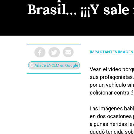
Brasil… ¡¡¡Y sale 
IMPACTANTES IMÁGEN
Añade ENCLM en Google
Vean el video porqu
sus protagonistas.
por un vehículo si
colisionar contra é
Presiona Intro para buscar o ESC para cerrar
Las imágenes habla
en dos ocasiones p
algunas heridas le
quedó tendida sobr