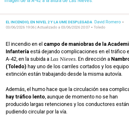
Imagen de la A-42 a la altura de Las Nieves.
David Romero
-
EL INCENDIO, EN NIVEL 2 Y LA UME DESPLEGADA
-
03/06/2026 19:06
| Actualizado a 03/06/2026 20:07
Toledo
El incendio en el
campo de maniobras de la Academi
Infantería
está dejando complicaciones en el tráfico e
Las Nieves
A-42, en la subida a
. En dirección a
Nambr
(Toledo)
hay uno de los carriles cortados y los equip
extinción están trabajando desde la misma autovía.
Además, el humo hace que la circulación sea complic
hay tráfico lento
, aunque de momento no se han
producido largas retenciones y los conductores están
pudiendo circular por la vía.