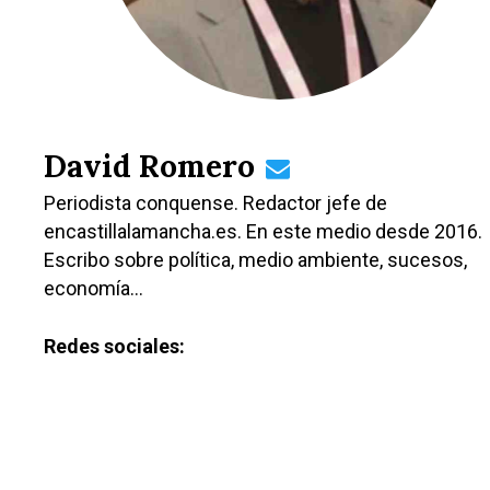
David Romero
Periodista conquense. Redactor jefe de
encastillalamancha.es. En este medio desde 2016.
Escribo sobre política, medio ambiente, sucesos,
economía…
Redes sociales:
Castilla-La Manch
Toledo
Sanidad
Ciudad Real
Economía