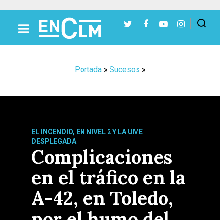
Presiona Intro para buscar o ESC para cerrar
Portada
»
Sucesos
»
EL INCENDIO, EN NIVEL 2 Y LA UME
DESPLEGADA
Complicaciones
en el tráfico en la
A-42, en Toledo,
por el humo del