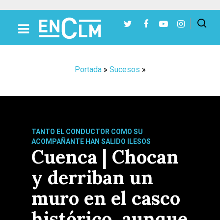
Presiona Intro para buscar o ESC para cerrar
Portada
»
Sucesos
»
TANTO EL CONDUCTOR COMO SU
ACOMPAÑANTE HAN SALIDO ILESOS
Cuenca | Chocan
y derriban un
muro en el casco
histórico, aunque