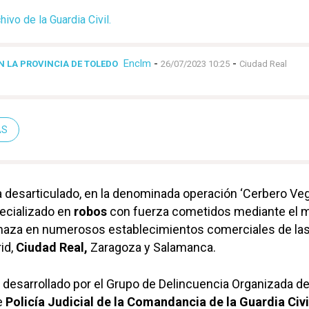
ivo de la Guardia Civil.
Enclm
-
-
N LA PROVINCIA DE TOLEDO
26/07/2023 10:25
Ciudad Real
AS
 desarticulado, en la denominada operación ‘Cerbero Veg
pecializado en
robos
con fuerza cometidos mediante el 
maza en numerosos establecimientos comerciales de la
id,
Ciudad Real,
Zaragoza y Salamanca.
 desarrollado por el Grupo de Delincuencia Organizada de
e
Policía Judicial de la Comandancia de la Guardia Civi