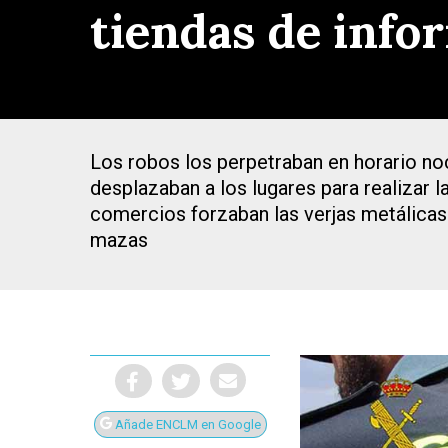
tiendas de info
Los robos los perpetraban en horario no
desplazaban a los lugares para realizar l
comercios forzaban las verjas metálicas 
mazas
Presiona Intro para buscar o ESC para cerrar
Añade ENCLM en Google