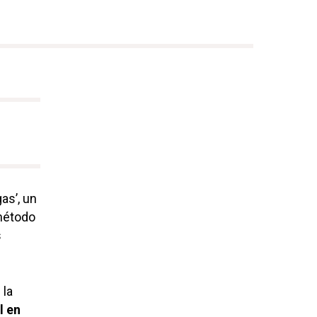
as’, un
método
s
 la
l en