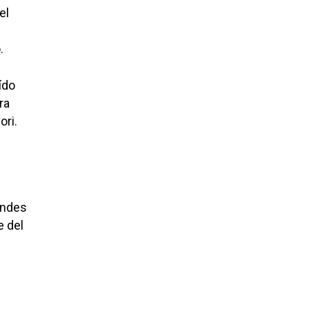
el
.
ído
ra
ori.
andes
e del