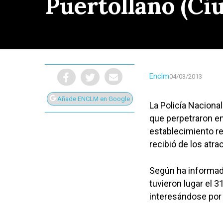
Puertollano (Ci
Enclm
04/03/2013
Añade ENCLM en Google
La Policía Naciona
que perpetraron en 
establecimiento r
recibió de los atra
Según ha informad
tuvieron lugar el 3
Presiona Intro para buscar o ESC para cerrar
interesándose por 