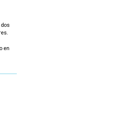
n dos
res.
so en