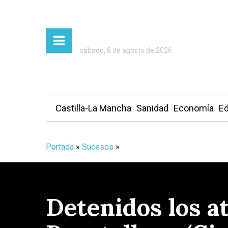
sábado, 8 de agosto de 2026
Castilla-La Mancha
Sanidad
Economía
Ed
Portada
»
Sucesos
»
Detenidos los at