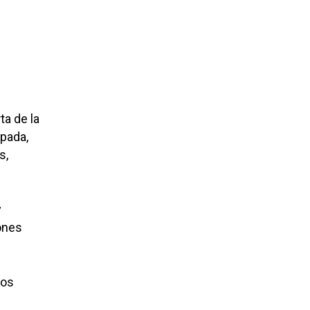
ta de la
apada,
s,
y
ones
los