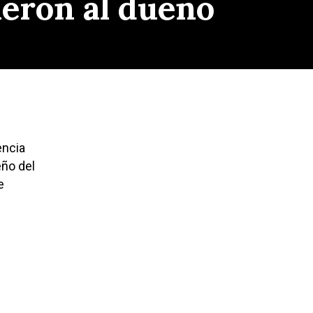
ieron al dueño
encia
eño del
e