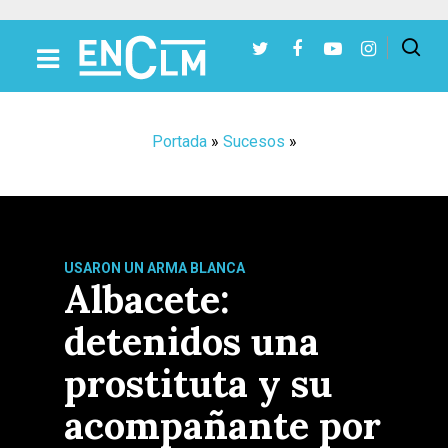
Presiona Intro para buscar o ESC para cerrar
Portada
»
Sucesos
»
USARON UN ARMA BLANCA
Albacete:
detenidos una
prostituta y su
acompañante por