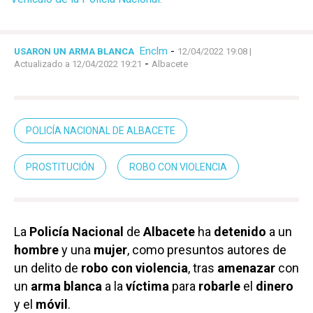
Enclm
-
USARON UN ARMA BLANCA
12/04/2022 19:08
|
-
Actualizado a 12/04/2022 19:21
Albacete
POLICÍA NACIONAL DE ALBACETE
PROSTITUCIÓN
ROBO CON VIOLENCIA
La
Policía Nacional
de
Albacete
ha
detenido
a un
hombre
y una
mujer
, como presuntos autores de
un delito de
robo con violencia
, tras
amenazar
con
un
arma blanca
a la
víctima
para
robarle
el
dinero
y el
móvil
.