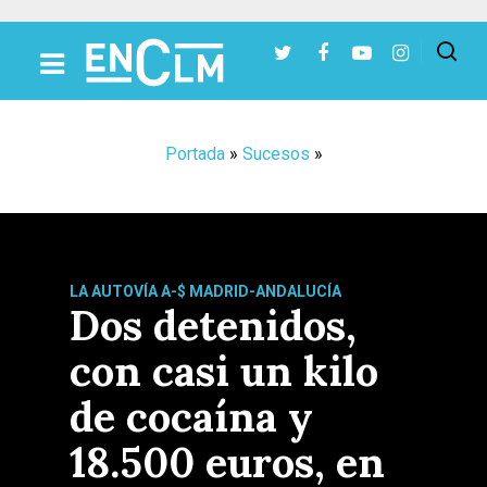
Presiona Intro para buscar o ESC para cerrar
Portada
»
Sucesos
»
LA AUTOVÍA A-$ MADRID-ANDALUCÍA
Dos detenidos,
con casi un kilo
de cocaína y
18.500 euros, en