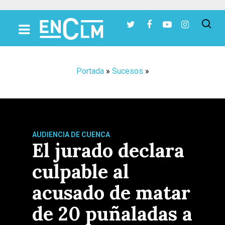
Presiona Intro para buscar o ESC para cerrar
Portada
»
Sucesos
»
AUDIENCIA DE CUENCA
El jurado declara
culpable al
acusado de matar
de 20 puñaladas a