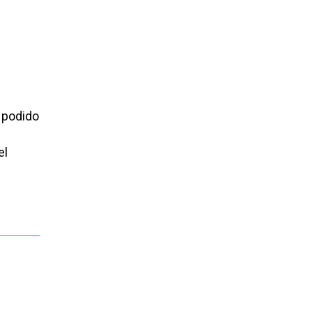
 podido
el