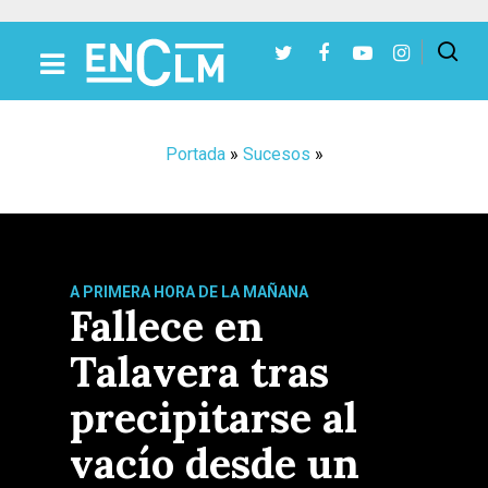
Presiona Intro para buscar o ESC para cerrar
Portada
»
Sucesos
»
A PRIMERA HORA DE LA MAÑANA
Fallece en
Talavera tras
precipitarse al
vacío desde un