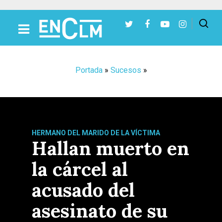
Presiona Intro para buscar o ESC para cerrar
Portada
»
Sucesos
»
HERMANO DEL MARIDO DE LA VÍCTIMA
Hallan muerto en
la cárcel al
acusado del
asesinato de su