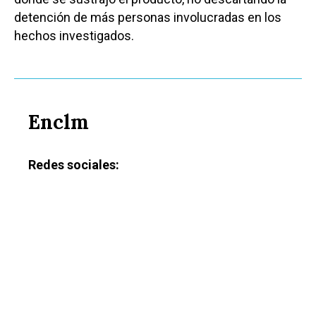
detención de más personas involucradas en los
hechos investigados.
Enclm
Redes sociales:
Castilla-La Manch
Toledo
Sanidad
Ciudad Real
Economía
Albacete
Educación