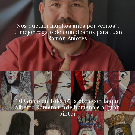
“Nos quedan muchos años por vernos”…
El mejor regalo de cumpleaños para Juan
Ramón Amores
"El Greco en Toledo", la obra con la que
Alberto Romero rinde homenaje al gran
pintor