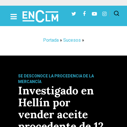
Presiona Intro para buscar o ESC para cerrar
Portada
»
Sucesos
»
SE DESCONOCE LA PROCEDENCIA DE LA
MERCANCÍA
Investigado en
Hellín por
vender aceite
procedente de 12