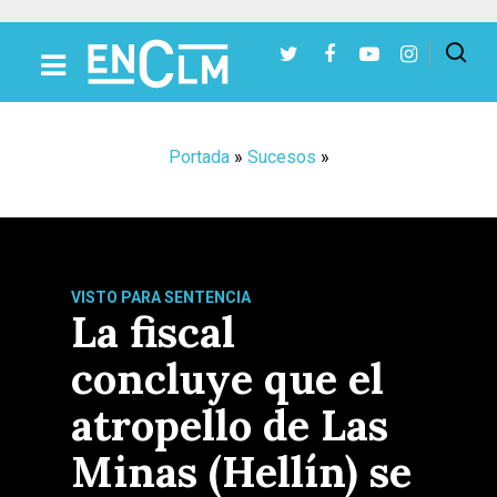
Presiona Intro para buscar o ESC para cerrar
Portada
»
Sucesos
»
VISTO PARA SENTENCIA
La fiscal
concluye que el
atropello de Las
Minas (Hellín) se