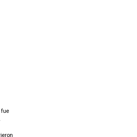
e
 fue
.
rieron