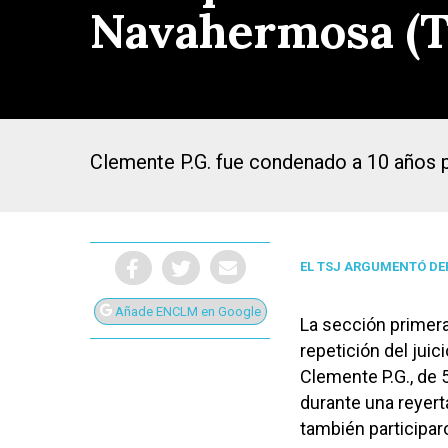
Navahermosa (To
Clemente P.G. fue condenado a 10 años po
EL TSJ ARGUMENTÓ DEF
Añade ENCLM en Google
La sección primera
repetición del juic
Presiona Intro para buscar o ESC para cerrar
Clemente P.G., de 5
durante una reyert
también participar