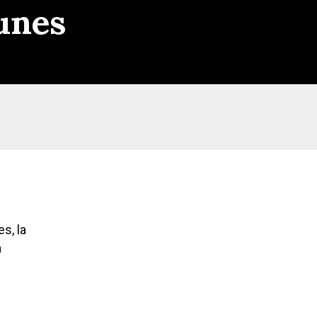
unes
s, la
a