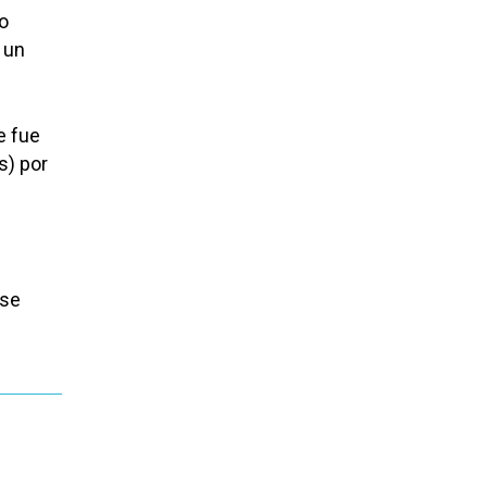
ro
 un
e fue
s) por
 se