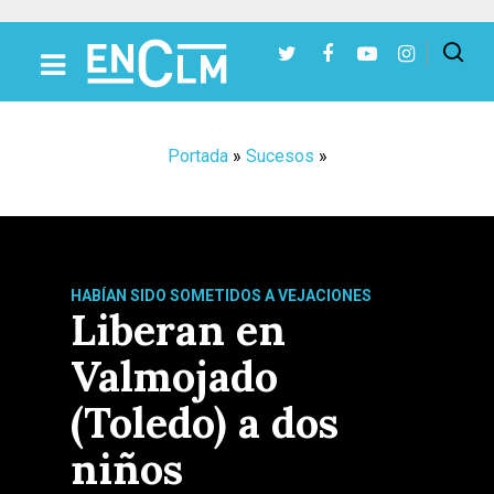
Presiona Intro para buscar o ESC para cerrar
Portada
»
Sucesos
»
HABÍAN SIDO SOMETIDOS A VEJACIONES
Liberan en
Valmojado
(Toledo) a dos
niños